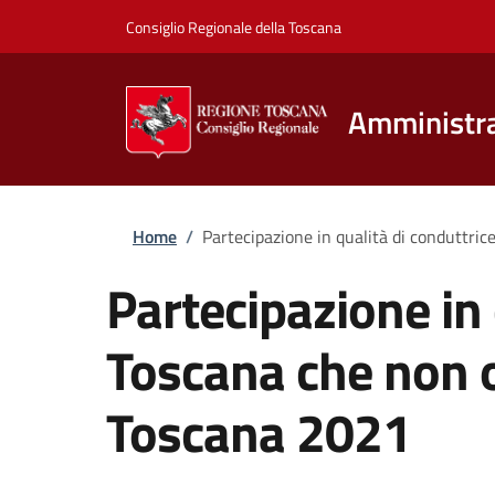
Salta al contenuto principale
Vai al contenuto del piè di pagina
Consiglio Regionale della Toscana
Amministra
Briciole di pane
Home
/
Partecipazione in qualità di conduttrice
Partecipazione in q
Toscana che non o
Toscana 2021