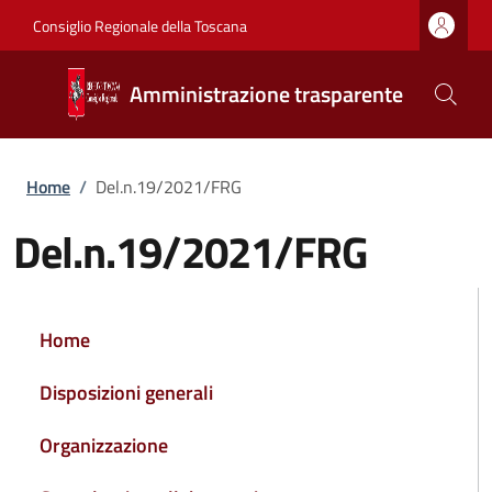
Salta al contenuto principale
Vai al contenuto del piè di pagina
Consiglio Regionale della Toscana
Amministrazione trasparente
Briciole di pane
Home
/
Del.n.19/2021/FRG
Del.n.19/2021/FRG
NAVIGAZIONE PRINCIPALE
Home
Disposizioni generali
Organizzazione