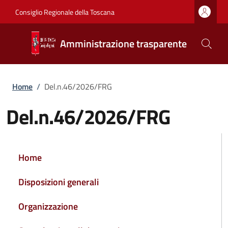
Salta al contenuto principale
Vai al contenuto del piè di pagina
Consiglio Regionale della Toscana
Amministrazione trasparente
Briciole di pane
Home
/
Del.n.46/2026/FRG
Del.n.46/2026/FRG
NAVIGAZIONE PRINCIPALE
Home
Disposizioni generali
Organizzazione