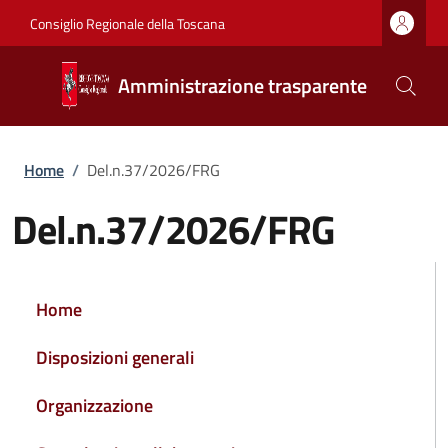
Salta al contenuto principale
Vai al contenuto del piè di pagina
Consiglio Regionale della Toscana
Amministrazione trasparente
Briciole di pane
Home
/
Del.n.37/2026/FRG
Del.n.37/2026/FRG
NAVIGAZIONE PRINCIPALE
Home
Disposizioni generali
Organizzazione