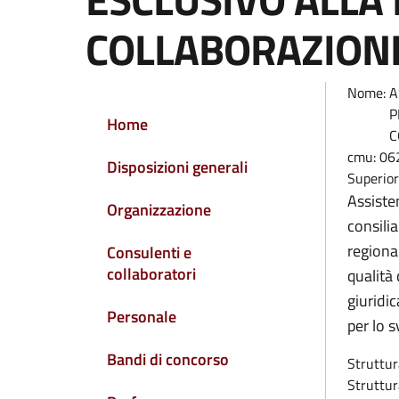
COLLABORAZIONE
Nome:
A
P
NAVIGAZIONE PRINCIPALE
Home
C
cmu:
06
Disposizioni generali
Superio
Assisten
Organizzazione
consilia
regional
Consulenti e
collaboratori
qualità
giuridic
Personale
per lo 
Bandi di concorso
Struttur
Struttur