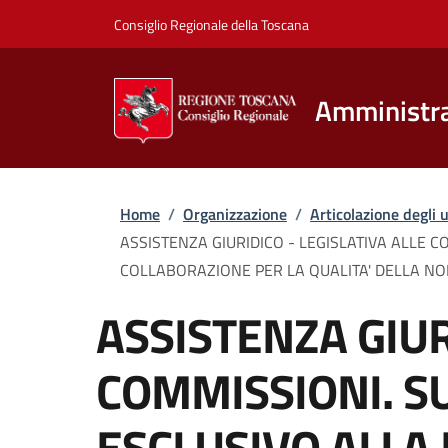
Salta al contenuto principale
Vai al contenuto del piè di pagina
Consiglio Regionale della Toscana
Amministra
Briciole di pane
Home
/
Organizzazione
/
Articolazione degli u
ASSISTENZA GIURIDICO - LEGISLATIVA ALLE 
COLLABORAZIONE PER LA QUALITA' DELLA N
ASSISTENZA GIUR
COMMISSIONI. 
ESCLUSIVO ALLA 