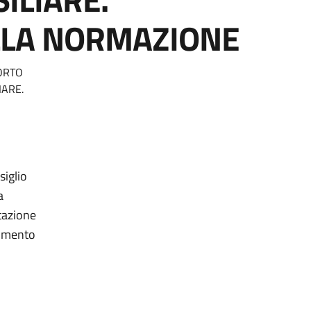
ELLA NORMAZIONE
PORTO
IARE.
siglio
a
tazione
erimento