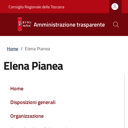
Salta al contenuto principale
Vai al contenuto del piè di pagina
Consiglio Regionale della Toscana
Amministrazione trasparente
Briciole di pane
Home
/
Elena Pianea
Elena Pianea
NAVIGAZIONE PRINCIPALE
Home
Disposizioni generali
Organizzazione