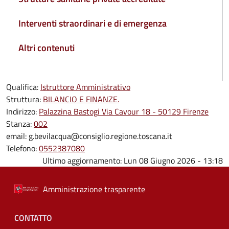
Interventi straordinari e di emergenza
Altri contenuti
Qualifica:
Istruttore Amministrativo
Struttura:
BILANCIO E FINANZE.
Indirizzo:
Palazzina Bastogi Via Cavour 18 - 50129 Firenze
Stanza:
002
email:
g.bevilacqua@consiglio.regione.toscana.it
Telefono:
0552387080
Ultimo aggiornamento:
Lun 08 Giugno 2026 - 13:18
Amministrazione trasparente
Menu piè di pagina
CONTATTO