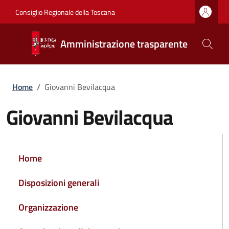
Salta al contenuto principale
Vai al contenuto del piè di pagina
Consiglio Regionale della Toscana
Amministrazione trasparente
Briciole di pane
Home
/
Giovanni Bevilacqua
Giovanni Bevilacqua
NAVIGAZIONE PRINCIPALE
Home
Disposizioni generali
Organizzazione