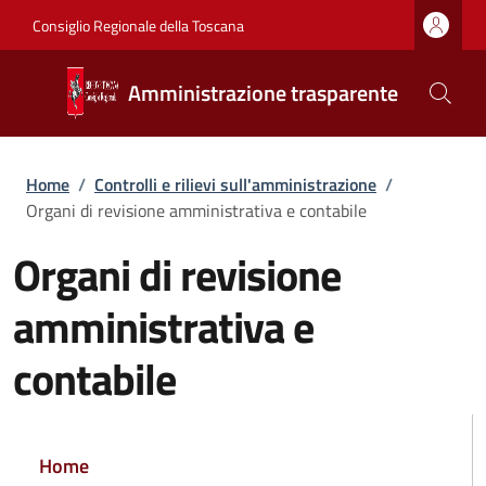
Salta al contenuto principale
Vai al contenuto del piè di pagina
Consiglio Regionale della Toscana
Amministrazione trasparente
Briciole di pane
Home
/
Controlli e rilievi sull'amministrazione
/
Organi di revisione amministrativa e contabile
Organi di revisione
amministrativa e
contabile
NAVIGAZIONE PRINCIPALE
Home