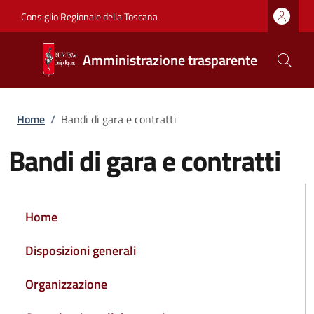
Salta al contenuto principale
Vai al contenuto del piè di pagina
Consiglio Regionale della Toscana
Amministrazione trasparente
Briciole di pane
Home
/
Bandi di gara e contratti
Bandi di gara e contratti
NAVIGAZIONE PRINCIPALE
Home
Disposizioni generali
Organizzazione