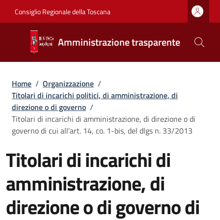
Salta al contenuto principale
Vai al contenuto del piè di pagina
Consiglio Regionale della Toscana
Amministrazione trasparente
Briciole di pane
Home
/
Organizzazione
/
Titolari di incarichi politici, di amministrazione, di
direzione o di governo
/
Titolari di incarichi di amministrazione, di direzione o di
governo di cui all'art. 14, co. 1-bis, del dlgs n. 33/2013
Titolari di incarichi di
amministrazione, di
direzione o di governo di