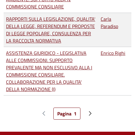
COMMISSIONE CONSILIARE
RAPPORTI SULLA LEGISLAZIONE, QUALITA'
Carla
DELLA LEGGE, REFERENDUM E PROPOSTE
Paradiso
DI LEGGE POPOLARE, CONSULENZA PER
LA RACCOLTA NORMATIVA
ASSISTENZA GIURIDICO - LEGISLATIVA
Enrico Righi
ALLE COMMISSIONI. SUPPORTO
PREVALENTE MA NON ESCLUSIVO ALLA I
COMMISSIONE CONSILIARE.
COLLABORAZIONE PER LA QUALITA'
DELLA NORMAZIONE (I)
Paginazione
Pagina
1
Pagina precedente
Pagina attuale
Pagina successiva