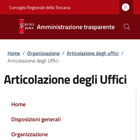
Salta al contenuto principale
Vai al contenuto del piè di pagina
Consiglio Regionale della Toscana
Amministrazione trasparente
Briciole di pane
Home
/
Organizzazione
/
Articolazione degli uffici
/
Articolazione degli Uffici
Articolazione degli Uffici
NAVIGAZIONE PRINCIPALE
Home
Disposizioni generali
Organizzazione